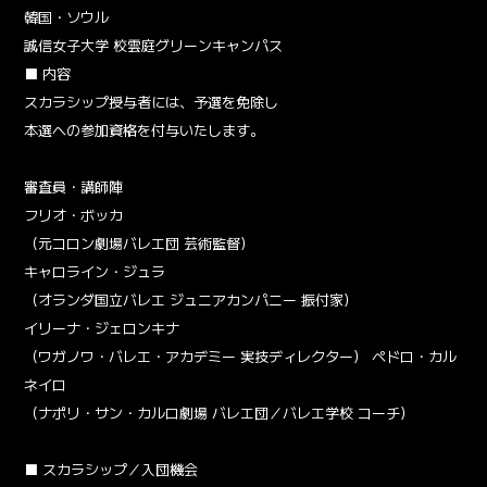
韓国・ソウル
誠信女子大学 校雲庭グリーンキャンパス
■ 内容
スカラシップ授与者には、予選を免除し
本選への参加資格を付与いたします。
審査員・講師陣
フリオ・ボッカ
（元コロン劇場バレエ団 芸術監督）
キャロライン・ジュラ
（オランダ国立バレエ ジュニアカンパニー 振付家）
イリーナ・ジェロンキナ
（ワガノワ・バレエ・アカデミー 実技ディレクター） ペドロ・カル
ネイロ
（ナポリ・サン・カルロ劇場 バレエ団／バレエ学校 コーチ）
■ スカラシップ／入団機会