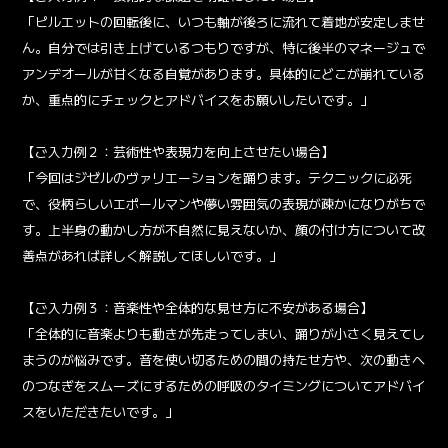
「ピルエットの回転後に、いつも軸が後ろに流れて着地が安定しませ
ん。自分では引き上げているつもりですが、特に後半のマネージュで
アンデオールが甘くなる自覚があります。具体的にどこが崩れている
か、重点的にチェックとアドバイスをお願いしたいです。」
【ご入力例２：芸術性や表現力を向上させたい場合】
「今回はジゼルのヴァリエーションを踊ります。テクニックに必死
で、役柄らしいエポールマンや儚い雰囲気の表現が疎かになりがちで
す。上半身の動かし方が不自然に見えないか、顔の付け方について改
善点があれば詳しく解説してほしいです。」
【ご入力例３：音楽性や全体的な見せ方に不安がある場合】
「全体的に音楽よりも動きが先走ってしまい、踊りが小さく見えてし
まうのが悩みです。音を使い切るための間の持たせ方や、次の動きへ
のつなぎをスムーズにするための呼吸のタイミングについてアドバイ
スをいただきたいです。」