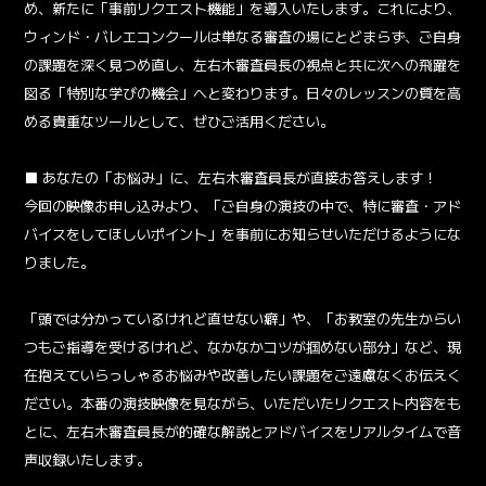
め、新たに「事前リクエスト機能」を導入いたします。これにより、
ウィンド・バレエコンクールは単なる審査の場にとどまらず、ご自身
の課題を深く見つめ直し、左右木審査員長の視点と共に次への飛躍を
図る「特別な学びの機会」へと変わります。日々のレッスンの質を高
める貴重なツールとして、ぜひご活用ください。
■ あなたの「お悩み」に、左右木審査員長が直接お答えします！
今回の映像お申し込みより、「ご自身の演技の中で、特に審査・アド
バイスをしてほしいポイント」を事前にお知らせいただけるようにな
りました。
「頭では分かっているけれど直せない癖」や、「お教室の先生からい
つもご指導を受けるけれど、なかなかコツが掴めない部分」など、現
在抱えていらっしゃるお悩みや改善したい課題をご遠慮なくお伝えく
ださい。本番の演技映像を見ながら、いただいたリクエスト内容をも
とに、左右木審査員長が的確な解説とアドバイスをリアルタイムで音
声収録いたします。